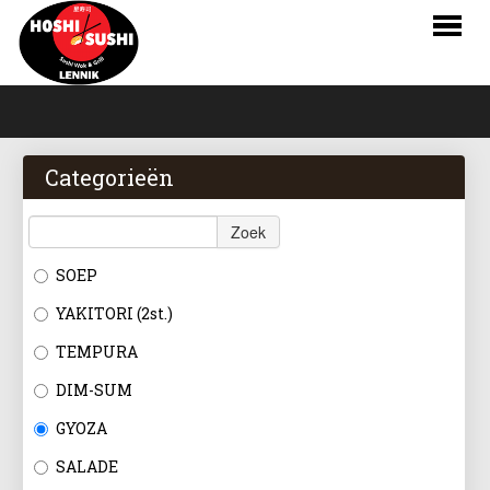
HOME
BESTELLEN
Categorieën
MENU
Zoek
RESERVATIES
SOEP
LOGIN
YAKITORI (2st.)
CONTACT
TEMPURA
DIM-SUM
NL
GYOZA
FR
SALADE