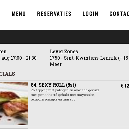
N
MENU
RESERVATIES
LOGIN
CONTA
ren
Lever Zones
7 aug
17:00 - 21:30
1750 - Sint-Kwintens-Lennik (+ 15
Meer
CIALS
84. SEXY ROLL (8st)
€ 12
Rol topping met palingen en avocado gevuld
met gemarineerd gehakt met mayonaise,
tempura scampie en masago