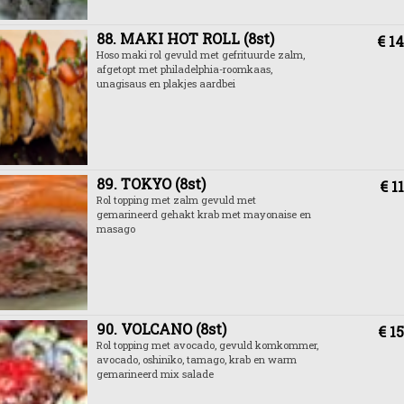
88. MAKI HOT ROLL (8st)
€ 14
Hoso maki rol gevuld met gefrituurde zalm,
afgetopt met philadelphia-roomkaas,
unagisaus en plakjes aardbei
89. TOKYO (8st)
€ 1
Rol topping met zalm gevuld met
gemarineerd gehakt krab met mayonaise en
masago
90. VOLCANO (8st)
€ 15
Rol topping met avocado, gevuld komkommer,
avocado, oshiniko, tamago, krab en warm
gemarineerd mix salade