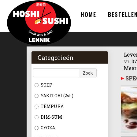
HOME
BESTELLE
Leve
Categorieën
vr. 0
Meer
Zoek
SPE
SOEP
YAKITORI (2st.)
TEMPURA
DIM-SUM
GYOZA