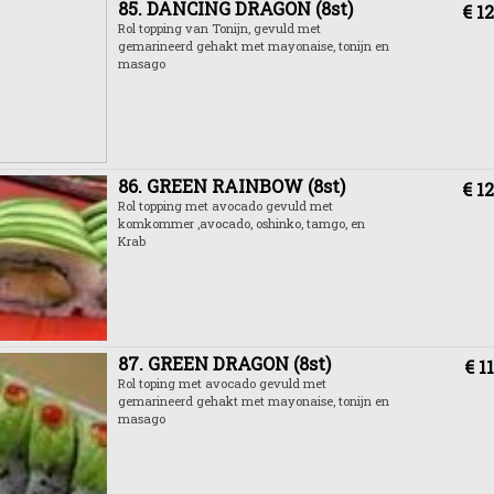
85. DANCING DRAGON (8st)
€ 12
Rol topping van Tonijn, gevuld met
gemarineerd gehakt met mayonaise, tonijn en
masago
86. GREEN RAINBOW (8st)
€ 12
Rol topping met avocado gevuld met
komkommer ,avocado, oshinko, tamgo, en
Krab
87. GREEN DRAGON (8st)
€ 1
Rol toping met avocado gevuld met
gemarineerd gehakt met mayonaise, tonijn en
masago