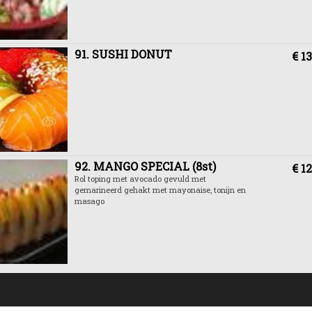
91. SUSHI DONUT
€ 13
92. MANGO SPECIAL (8st)
€ 12
Rol toping met avocado gevuld met
gemarineerd gehakt met mayonaise, tonijn en
masago