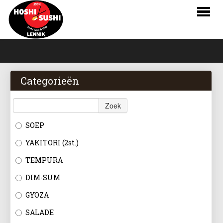
HOME
BESTELLEN
Categorieën
MENU
Zoek
RESERVATIES
SOEP
LOGIN
YAKITORI (2st.)
CONTACT
TEMPURA
DIM-SUM
NL
GYOZA
FR
SALADE