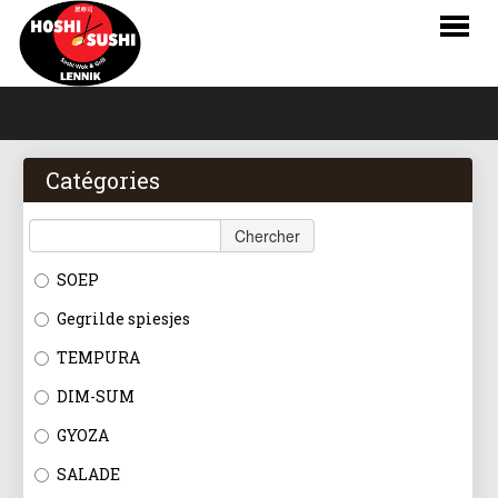
HOME
COMMANDER
Catégories
MENU
Chercher
RÉSERVATIONS
SOEP
LOGIN
Gegrilde spiesjes
CONTACT
TEMPURA
DIM-SUM
NL
GYOZA
FR
SALADE