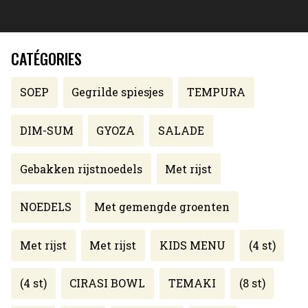
CATÉGORIES
SOEP
Gegrilde spiesjes
TEMPURA
DIM-SUM
GYOZA
SALADE
Gebakken rijstnoedels
Met rijst
NOEDELS
Met gemengde groenten
Met rijst
Met rijst
KIDS MENU
(4 st)
(4 st)
CIRASI BOWL
TEMAKI
(8 st)