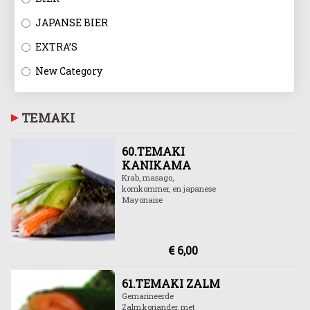
JAPANSE BIER
EXTRA’S
New Category
TEMAKI
60.TEMAKI
KANIKAMA
Krab, masago,
komkommer, en japanese
Mayonaise
€ 6,00
61.TEMAKI ZALM
Gemarineerde
Zalm,koriander, met