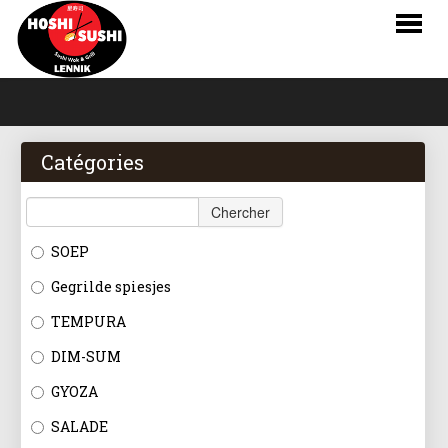
HOME
COMMANDER
Catégories
MENU
Chercher
RÉSERVATIONS
SOEP
LOGIN
Gegrilde spiesjes
CONTACT
TEMPURA
DIM-SUM
NL
GYOZA
FR
SALADE