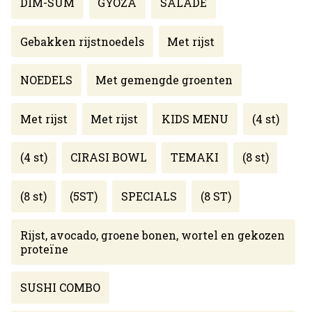
DIM-SUM
GYOZA
SALADE
Gebakken rijstnoedels
Met rijst
NOEDELS
Met gemengde groenten
Met rijst
Met rijst
KIDS MENU
(4 st)
(4 st)
CIRASI BOWL
TEMAKI
(8 st)
(8 st)
(5ST)
SPECIALS
(8 ST)
Rijst, avocado, groene bonen, wortel en gekozen
proteïne
SUSHI COMBO