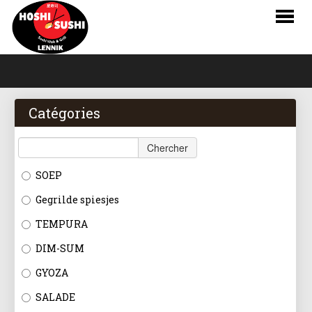
HOME
COMMANDER
Catégories
MENU
Chercher
RÉSERVATIONS
SOEP
LOGIN
Gegrilde spiesjes
CONTACT
TEMPURA
DIM-SUM
NL
GYOZA
FR
SALADE