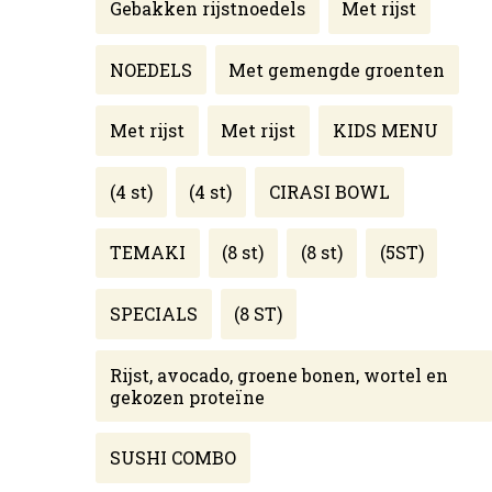
Gebakken rijstnoedels
Met rijst
NOEDELS
Met gemengde groenten
Met rijst
Met rijst
KIDS MENU
(4 st)
(4 st)
CIRASI BOWL
TEMAKI
(8 st)
(8 st)
(5ST)
SPECIALS
(8 ST)
Rijst, avocado, groene bonen, wortel en
gekozen proteïne
SUSHI COMBO