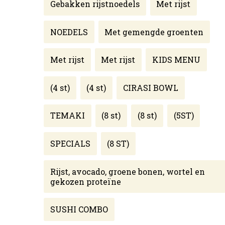
Gebakken rijstnoedels
Met rijst
NOEDELS
Met gemengde groenten
Met rijst
Met rijst
KIDS MENU
(4 st)
(4 st)
CIRASI BOWL
TEMAKI
(8 st)
(8 st)
(5ST)
SPECIALS
(8 ST)
Rijst, avocado, groene bonen, wortel en
gekozen proteïne
SUSHI COMBO